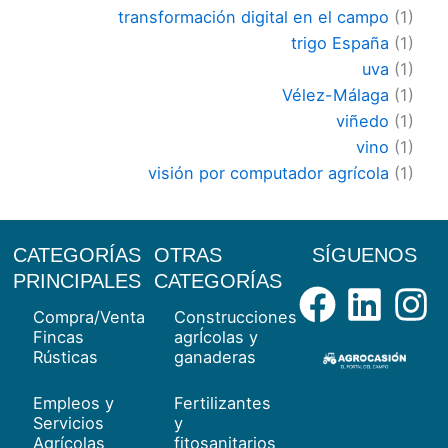
transformación digital en el campo
(1)
trigo España
(1)
uva
(1)
Vélez-Málaga
(1)
viñedo
(1)
vino
(1)
visión por computador agrícola
(1)
CATEGORÍAS
OTRAS
SÍGUENOS
Facebo
Link
I
PRINCIPALES
CATEGORÍAS
Compra/Venta
Construcciones
Fincas
agrÍcolas y
Rústicas
ganaderas
Empleos y
Fertilizantes
Servicios
y
Agrícolas
fitosanitarios