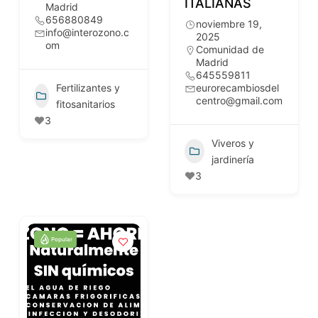
ITALIANAS
Madrid
656880849
noviembre 19,
info@interozono.c
2025
om
Comunidad de
Madrid
645559811
Fertilizantes y
eurorecambiosdel
centro@gmail.com
fitosanitarios
3
Viveros y
jardinería
3
Popular