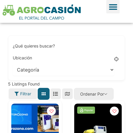
Ir al contenido
Ver Anun
Publicar Anu
¿Qué quieres buscar?
Ubicación
5
Listings Found
Filtrar
Ordenar Por
Popular