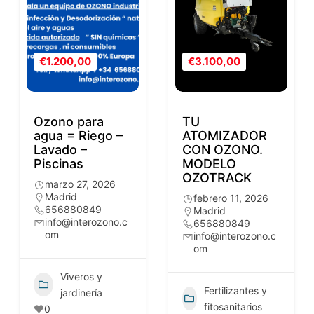
€1.200,00
€3.100,00
Ozono para
TU
agua = Riego –
ATOMIZADOR
Lavado –
CON OZONO.
Piscinas
MODELO
OZOTRACK
marzo 27, 2026
Madrid
febrero 11, 2026
656880849
Madrid
info@interozono.c
656880849
om
info@interozono.c
om
Viveros y
Fertilizantes y
jardinería
fitosanitarios
0