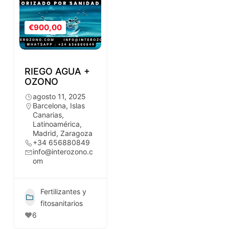
€900,00
RIEGO AGUA +
OZONO
agosto 11, 2025
Barcelona
,
Islas
Canarias
,
Latinoamérica
,
Madrid
,
Zaragoza
+34 656880849
info@interozono.c
om
Fertilizantes y
fitosanitarios
6