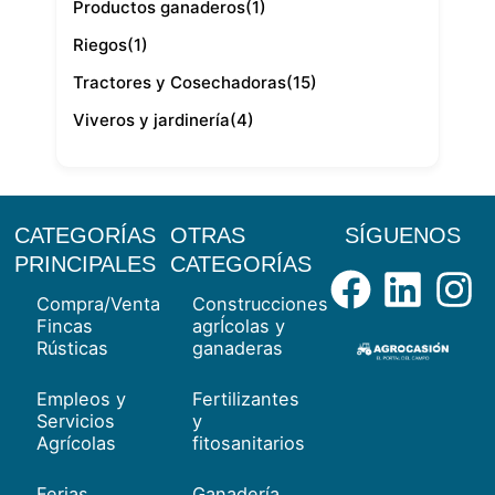
Productos ganaderos
(1)
Riegos
(1)
Tractores y Cosechadoras
(15)
Viveros y jardinería
(4)
CATEGORÍAS
OTRAS
SÍGUENOS
Facebo
Link
I
PRINCIPALES
CATEGORÍAS
Compra/Venta
Construcciones
Fincas
agrÍcolas y
Rústicas
ganaderas
Empleos y
Fertilizantes
Servicios
y
Agrícolas
fitosanitarios
Ferias,
Ganadería