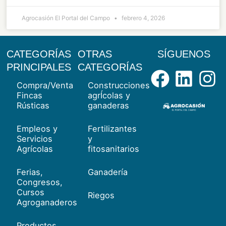
Agrocasión El Portal del Campo
febrero 4, 2026
CATEGORÍAS
OTRAS
SÍGUENOS
Facebo
Link
I
PRINCIPALES
CATEGORÍAS
Compra/Venta
Construcciones
Fincas
agrÍcolas y
Rústicas
ganaderas
Empleos y
Fertilizantes
Servicios
y
Agrícolas
fitosanitarios
Ferias,
Ganadería
Congresos,
Cursos
Riegos
Agroganaderos
Productos