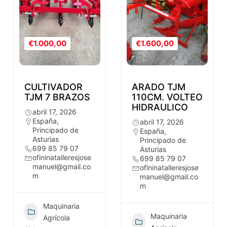
€1.000,00
€1.600,00
CULTIVADOR
ARADO TJM
TJM 7 BRAZOS
110CM. VOLTEO
HIDRAULICO
abril 17, 2026
España
,
abril 17, 2026
Principado de
España
,
Asturias
Principado de
699 85 79 07
Asturias
ofininatalleresjose
699 85 79 07
manuel@gmail.co
ofininatalleresjose
m
manuel@gmail.co
m
Maquinaria
Maquinaria
Agrícola