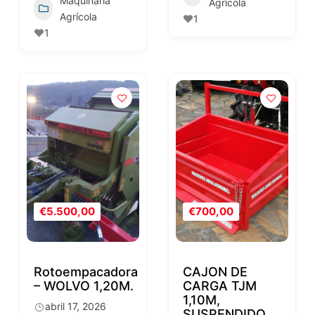
Maquinaria
Agrícola
Agrícola
1
1
€5.500,00
€700,00
Rotoempacadora
CAJON DE
– WOLVO 1,20M.
CARGA TJM
1,10M,
abril 17, 2026
SUSPENDIDO