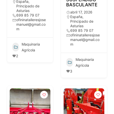
España
,
BASCULANTE
Principado de
Asturias
abril 17, 2026
699 85 79 07
España
,
ofininatalleresjose
Principado de
manuel@gmail.co
Asturias
m
699 85 79 07
ofininatalleresjose
manuel@gmail.co
Maquinaria
m
Agrícola
2
Maquinaria
Agrícola
3