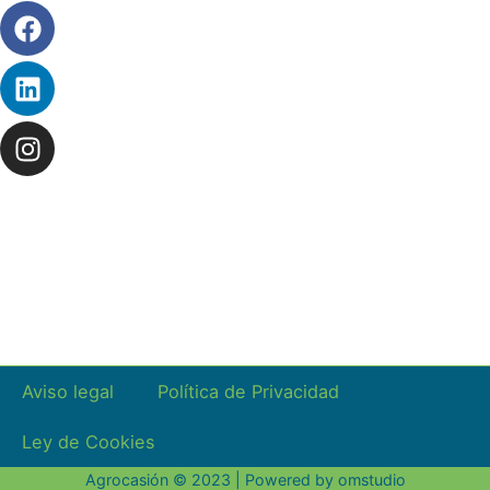
Facebook
Linkedin
Instagram
Aviso legal
Política de Privacidad
Ley de Cookies
Agrocasión © 2023 | Powered by
omstudio