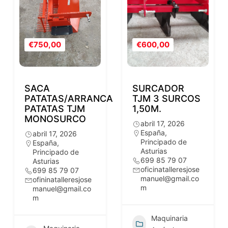
€750,00
€600,00
SACA
SURCADOR
PATATAS/ARRANCA
TJM 3 SURCOS
PATATAS TJM
1,50M.
MONOSURCO
abril 17, 2026
España
,
abril 17, 2026
Principado de
España
,
Asturias
Principado de
699 85 79 07
Asturias
oficinatalleresjose
699 85 79 07
manuel@gmail.co
ofininatalleresjose
m
manuel@gmail.co
m
Maquinaria