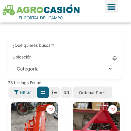
Ir al contenido
Ver Anun
Publicar Anu
¿Qué quieres buscar?
Ubicación
73
Listings Found
Filtrar
Ordenar Por