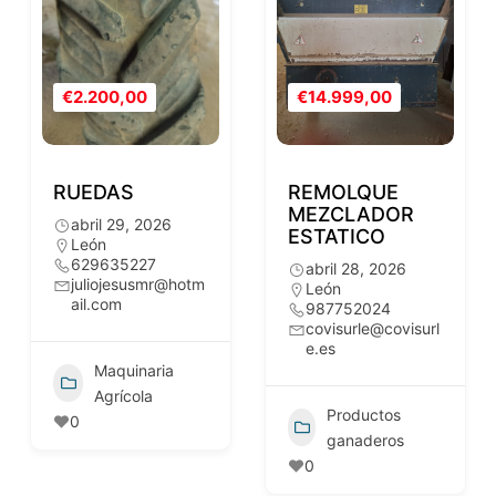
€2.200,00
€14.999,00
RUEDAS
REMOLQUE
MEZCLADOR
abril 29, 2026
ESTATICO
León
629635227
abril 28, 2026
juliojesusmr@hotm
León
ail.com
987752024
covisurle@covisurl
e.es
Maquinaria
Agrícola
Productos
0
ganaderos
0