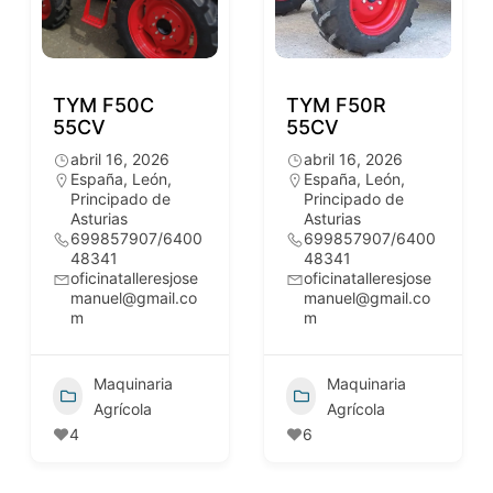
TYM F50C
TYM F50R
55CV
55CV
abril 16, 2026
abril 16, 2026
España
,
León
,
España
,
León
,
Principado de
Principado de
Asturias
Asturias
699857907/6400
699857907/6400
48341
48341
oficinatalleresjose
oficinatalleresjose
manuel@gmail.co
manuel@gmail.co
m
m
Maquinaria
Maquinaria
Agrícola
Agrícola
4
6