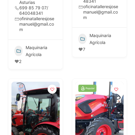
48341
Asturias
oficinatalleresjose
699 85 79 07/
manuel@gmail.co
640048341
m
ofininatalleresjose
manuel@gmail.co
m
Maquinaria
Agrícola
Maquinaria
7
Agrícola
2
Popular