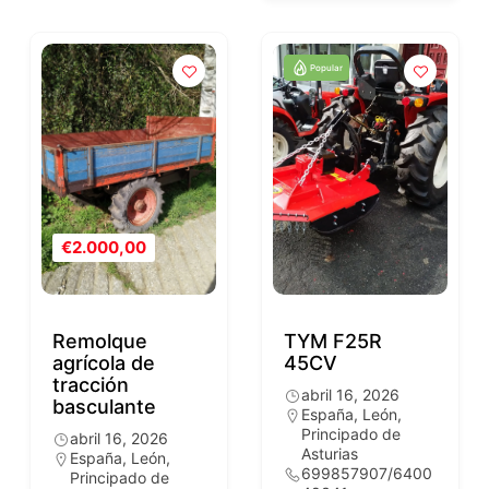
Popular
€2.000,00
Remolque
TYM F25R
agrícola de
45CV
tracción
abril 16, 2026
basculante
España
,
León
,
Principado de
abril 16, 2026
Asturias
España
,
León
,
699857907/6400
Principado de