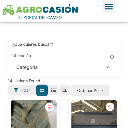
Ir al contenido
Ver Anun
Publicar Anu
¿Qué quieres buscar?
Ubicación
14
Listings Found
Filtrar
Ordenar Por