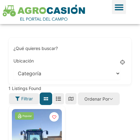
Ir al contenido
Ver Anun
Publicar Anu
¿Qué quieres buscar?
Ubicación
1
Listings Found
Filtrar
Ordenar Por
Popular