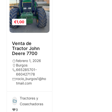
€1,00
Venta de
Tractor John
Deere 7700
febrero 1, 2026
Burgos
665285701-
660427178
rocio_burgos1@ho
tmail.com
Tractores y
Cosechadoras
9