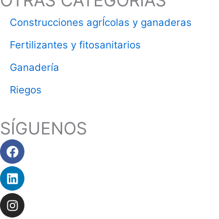
OTRAS CATEGORÍAS
Construcciones agrÍcolas y ganaderas
Fertilizantes y fitosanitarios
Ganadería
Riegos
SÍGUENOS
Facebook
Linkedin
Instagram