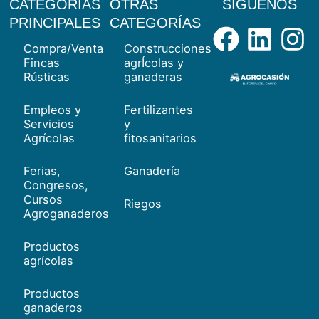
CATEGORÍAS
OTRAS
SÍGUENOS
Facebo
Link
I
PRINCIPALES
CATEGORÍAS
Compra/Venta
Construcciones
Fincas
agrÍcolas y
Rústicas
ganaderas
Empleos y
Fertilizantes
Servicios
y
Agrícolas
fitosanitarios
Ferias,
Ganadería
Congresos,
Cursos
Riegos
Agroganaderos
Productos
agrícolas
Productos
ganaderos