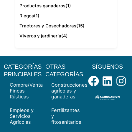
Productos ganaderos
(1)
Riegos
(1)
Tractores y Cosechadoras
(15)
Viveros y jardinería
(4)
CATEGORÍAS
OTRAS
SÍGUENOS
Facebo
Link
I
PRINCIPALES
CATEGORÍAS
Compra/Venta
Construcciones
Fincas
agrÍcolas y
Rústicas
ganaderas
Empleos y
Fertilizantes
Servicios
y
Agrícolas
fitosanitarios