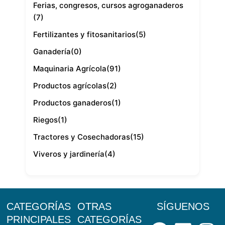
Ferias, congresos, cursos agroganaderos
(7)
Fertilizantes y fitosanitarios
(5)
Ganadería
(0)
Maquinaria Agrícola
(91)
Productos agrícolas
(2)
Productos ganaderos
(1)
Riegos
(1)
Tractores y Cosechadoras
(15)
Viveros y jardinería
(4)
CATEGORÍAS
OTRAS
SÍGUENOS
Facebo
Link
I
PRINCIPALES
CATEGORÍAS