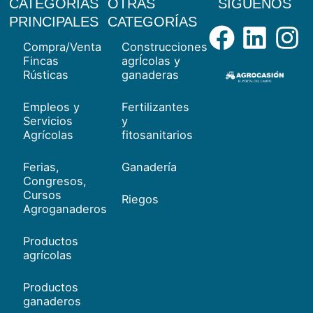
CATEGORÍAS
OTRAS
SÍGUENOS
Facebo
Link
I
PRINCIPALES
CATEGORÍAS
Compra/Venta
Construcciones
Fincas
agrÍcolas y
Rústicas
ganaderas
Empleos y
Fertilizantes
Servicios
y
Agrícolas
fitosanitarios
Ferias,
Ganadería
Congresos,
Cursos
Riegos
Agroganaderos
Productos
agrícolas
Productos
ganaderos