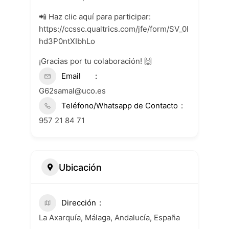
📲 Haz clic aquí para participar:
https://ccssc.qualtrics.com/jfe/form/SV_0l
hd3P0ntXIbhLo
¡Gracias por tu colaboración! 🙌
Email
G62samal@uco.es
Teléfono/Whatsapp de Contacto
957 21 84 71
Ubicación
Dirección
La Axarquía, Málaga, Andalucía, España